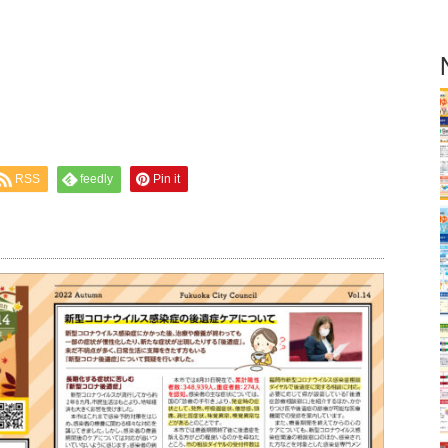
RSS
feedly
Pin it