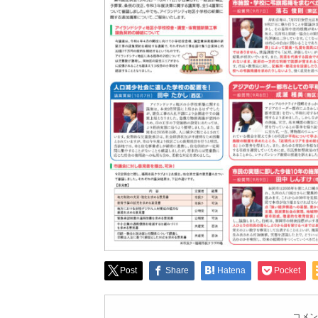
Post
Share
Hatena
Pocket
コメン